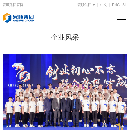
安顺集团官网
安顺集团
中文
ENGLISH
企业风采